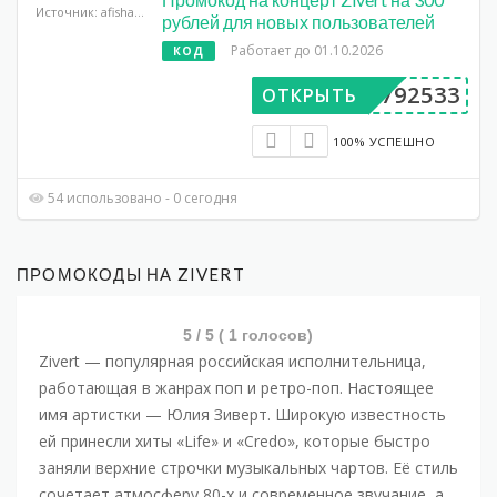
Источник: afisha.yandex.ru
рублей для новых пользователей
Работает до 01.10.2026
КОД
DV792533
ОТКРЫТЬ
100% УСПЕШНО
54 использовано - 0 сегодня
ПРОМОКОДЫ НА ZIVERT
5
/ 5 (
1
голосов)
Zivert
— популярная российская исполнительница,
работающая в жанрах поп и ретро-поп. Настоящее
имя артистки —
Юлия Зиверт
. Широкую известность
ей принесли хиты «Life» и «Credo», которые быстро
заняли верхние строчки музыкальных чартов. Её стиль
сочетает атмосферу 80-х и современное звучание, а