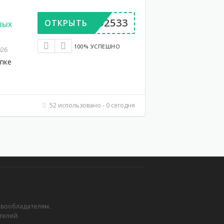
DV792533
ОТКРЫТЬ
овых
100% УСПЕШНО
026
упке
52 использовано - 0 сегодня
авообладателям.
телей.