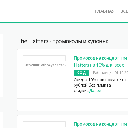
ГЛАВНАЯ
ВС
The Hatters - промокоды и купоны:
Промокод на концерт The
Hatters на 10% для всех
Источник: afisha.yandex.ru
КОД
Работает до 01.10.2
Скидка 10% при покупке от
рублей без лимита
скидки
...
Далее
Промокод на концерт The