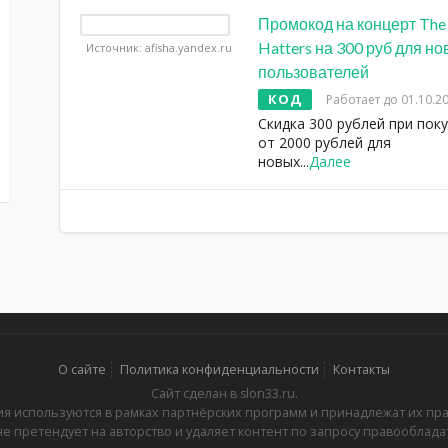
Промокод на концерт The
Hatters на 300 руб для н
Источник: afisha.yandex.ru
пользователей
КОД
Работает до 01.10.2
Скидка 300 рублей при пок
от 2000 рублей для
новых
...
Далее
О сайте
Политика конфиденциальности
Контакты
Сайт сделан в slon33.ru.
я используются в рамках партнёрских программ и принадлежат их пр
не претендует на авторство и удаляет контент по запросу правооблада