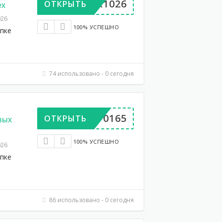
UPER1026
ОТКРЫТЬ
ех
026
100% УСПЕШНО
упке
74 использовано - 0 сегодня
DP570165
ОТКРЫТЬ
овых
100% УСПЕШНО
026
упке
86 использовано - 0 сегодня