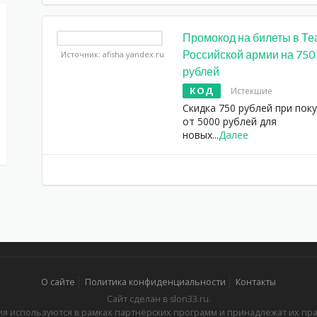
Промокод на билеты в Те
Российской армии на 750
Источник: afisha.yandex.ru
рублей
КОД
Истекшие
Скидка 750 рублей при пок
от 5000 рублей для
новых
...
Далее
О сайте
Политика конфиденциальности
Контакты
Сайт сделан в slon33.ru.
я используются в рамках партнёрских программ и принадлежат их пр