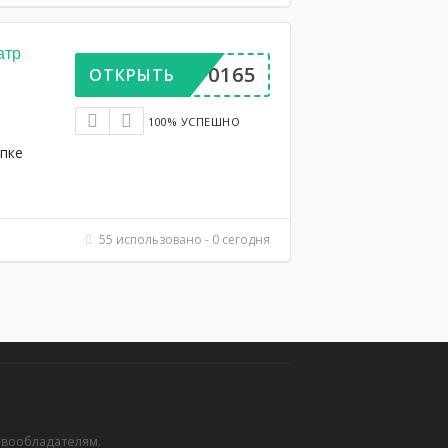
атр
DP570165
ОТКРЫТЬ
100% УСПЕШНО
упке
55 использовано - 0 сегодня
авообладателям.