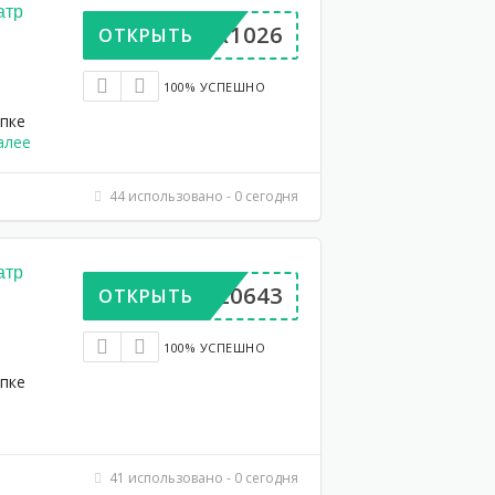
атр
UPER1026
ОТКРЫТЬ
100% УСПЕШНО
упке
алее
44 использовано - 0 сегодня
атр
AA420643
ОТКРЫТЬ
100% УСПЕШНО
упке
41 использовано - 0 сегодня