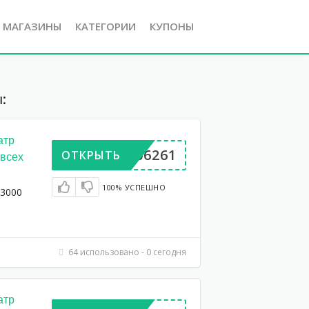
Е МАГАЗИНЫ
КАТЕГОРИИ
КУПОНЫ
:
атр
BP906261
ОТКРЫТЬ
 всех
100% УСПЕШНО
 3000
64 использовано - 0 сегодня
атр