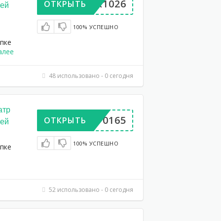
UPER1026
ОТКРЫТЬ
лей
100% УСПЕШНО
упке
алее
48 использовано - 0 сегодня
атр
DP570165
ОТКРЫТЬ
лей
100% УСПЕШНО
упке
52 использовано - 0 сегодня