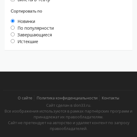
Сортировать по
Новинки
По популярности
Завершающиеся
Истекшие
О сайте
Политика конфиденциальности
Контакты
Сайт сделан в slon33.ru.
Все изображения используются в рамках партнёрских программ и
принадлежат их правообладателям.
Сайт не претендует на авторство и удаляет контент по запросу
правообладателей.