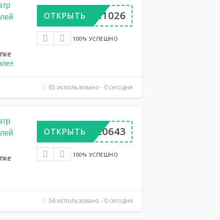
атр
UPER1026
ОТКРЫТЬ
блей
100% УСПЕШНО
упке
алее
65 использовано - 0 сегодня
атр
AA420643
ОТКРЫТЬ
блей
100% УСПЕШНО
упке
56 использовано - 0 сегодня