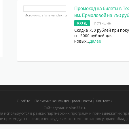
Промокод на билеты в Те
им. Ермоловой на 750 ру
Источник: afisha.yandex.ru
КОД
Истекшие
Скидка 750 рублей при пок
от 5000 рублей для
новых
...
Далее
О сайте
Политика конфиденциальности
Контакты
Сайт сделан в slon33.ru.
я используются в рамках партнёрских программ и принадлежат их пр
не претендует на авторство и удаляет контент по запросу правооблада