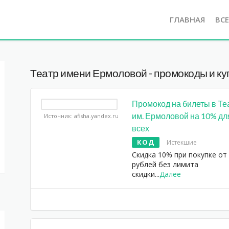
ГЛАВНАЯ
ВС
Театр имени Ермоловой - промокоды и ку
Промокод на билеты в Те
им. Ермоловой на 10% дл
Источник: afisha.yandex.ru
всех
КОД
Истекшие
Скидка 10% при покупке от
рублей без лимита
скидки
...
Далее