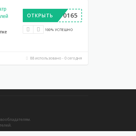
атр
DP570165
ОТКРЫТЬ
блей
100% УСПЕШНО
упке
88 использовано - 0 сегодня
авообладателям.
телей.