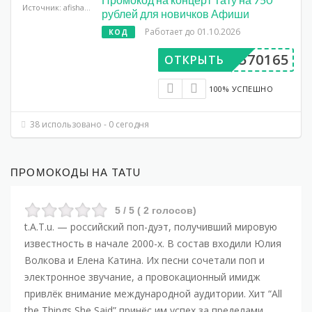
Источник: afisha.yandex.ru
рублей для новичков Афиши
Работает до 01.10.2026
КОД
DP570165
ОТКРЫТЬ
100% УСПЕШНО
38 использовано - 0 сегодня
ПРОМОКОДЫ НА TATU
5
/ 5 (
2
голосов)
t.A.T.u. — российский поп-дуэт, получивший мировую
известность в начале 2000-х. В состав входили Юлия
Волкова и Елена Катина. Их песни сочетали поп и
электронное звучание, а провокационный имидж
привлёк внимание международной аудитории. Хит “All
the Things She Said” принёс им успех за пределами